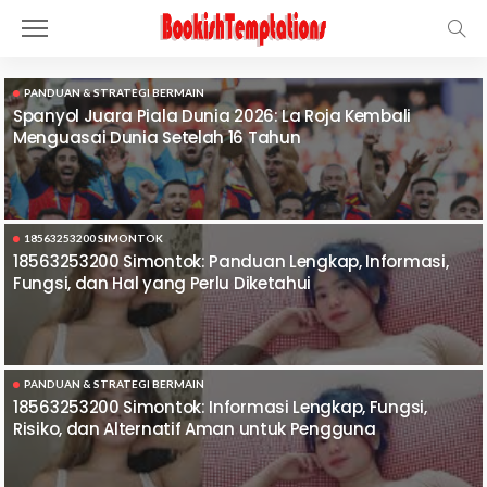
PANDUAN & STRATEGI BERMAIN
Spanyol Juara Piala Dunia 2026: La Roja Kembali
Menguasai Dunia Setelah 16 Tahun
18563253200 SIMONTOK
18563253200 Simontok: Panduan Lengkap, Informasi,
Fungsi, dan Hal yang Perlu Diketahui
PANDUAN & STRATEGI BERMAIN
18563253200 Simontok: Informasi Lengkap, Fungsi,
Risiko, dan Alternatif Aman untuk Pengguna