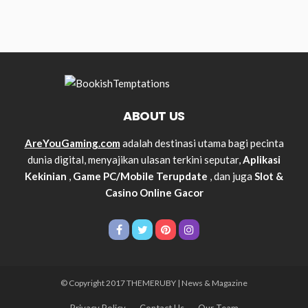
ABOUT US
AreYouGaming.com
adalah destinasi utama bagi pecinta
dunia digital, menyajikan ulasan terkini seputar,
Aplikasi
Kekinian
,
Game PC/Mobile Terupdate
, dan juga
Slot &
Casino Online Gacor
© Copyright 2017 THEMERUBY | News & Magazine