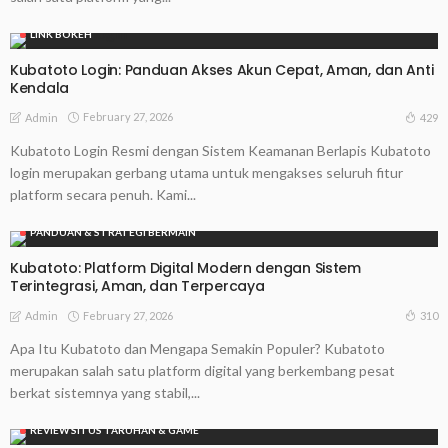
LINK BOKEH
Kubatoto Login: Panduan Akses Akun Cepat, Aman, dan Anti
Kendala
February 27, 2026
429
Admin
Kubatoto Login Resmi dengan Sistem Keamanan Berlapis Kubatoto
login merupakan gerbang utama untuk mengakses seluruh fitur
platform secara penuh. Kami...
PANDUAN & STRATEGI BERMAIN
Kubatoto: Platform Digital Modern dengan Sistem
Terintegrasi, Aman, dan Terpercaya
February 27, 2026
310
Admin
Apa Itu Kubatoto dan Mengapa Semakin Populer? Kubatoto
merupakan salah satu platform digital yang berkembang pesat
berkat sistemnya yang stabil,...
REVIEW SITUS TARUHAN & GAME