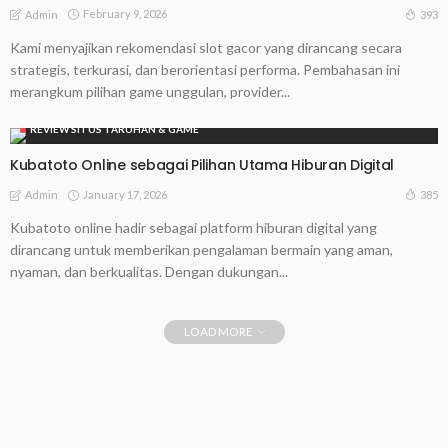
February 9, 2026
393
Admin
Kami menyajikan rekomendasi slot gacor yang dirancang secara
strategis, terkurasi, dan berorientasi performa. Pembahasan ini
merangkum pilihan game unggulan, provider...
REVIEW SITUS TARUHAN & GAME
Kubatoto Online sebagai Pilihan Utama Hiburan Digital
January 17, 2026
385
Admin
Kubatoto online hadir sebagai platform hiburan digital yang
dirancang untuk memberikan pengalaman bermain yang aman,
nyaman, dan berkualitas. Dengan dukungan...
LOAD MORE