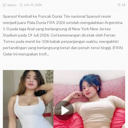
July 21, 2026
18
Admin
Spanyol Kembali ke Puncak Dunia Tim nasional Spanyol resmi
menjadi juara Piala Dunia FIFA 2026 setelah mengalahkan Argentina
1-0 pada laga final yang berlangsung di New York New Jersey
Stadium pada 19 Juli 2026. Gol kemenangan dicetak oleh Ferran
Torres pada menit ke-106 babak perpanjangan waktu, mengakhiri
pertandingan yang berlangsung ketat dan penuh tensi tinggi. (FIFA)
Gelar ini merupakan trofi...